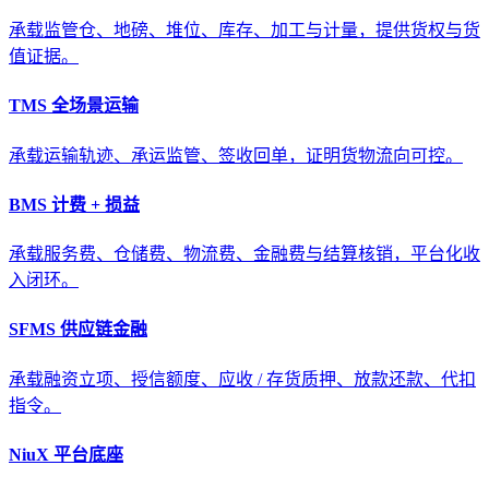
承载监管仓、地磅、堆位、库存、加工与计量，提供货权与货
值证据。
TMS 全场景运输
承载运输轨迹、承运监管、签收回单，证明货物流向可控。
BMS 计费 + 损益
承载服务费、仓储费、物流费、金融费与结算核销，平台化收
入闭环。
SFMS 供应链金融
承载融资立项、授信额度、应收 / 存货质押、放款还款、代扣
指令。
NiuX 平台底座