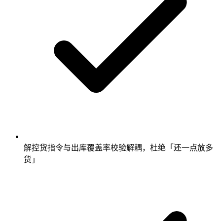
解控货指令与出库覆盖率校验解耦，杜绝「还一点放多
货」