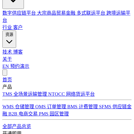
数字供应链平台
大宗商品贸易金融
多式联运平台
跨境运输平
台
行业
客户
资源
技术
博客
关于
EN
预约演示
首页
产品
TMS 全场景运输管理
NTOCC 网络货运平台
WMS 仓储管理
OMS 订单管理
BMS 计费管理
SFMS 供应链金
融
B2B 电商交易
PMS 园区管理
全部产品总览
开通即用