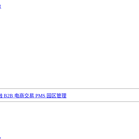
台
融
B2B 电商交易
PMS 园区管理
台