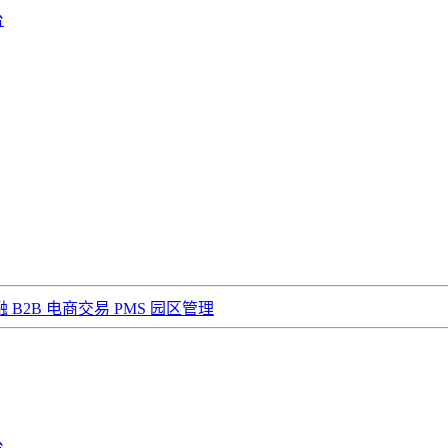
台
融
B2B 电商交易
PMS 园区管理
台