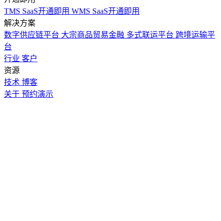
TMS SaaS开通即用
WMS SaaS开通即用
解决方案
数字供应链平台
大宗商品贸易金融
多式联运平台
跨境运输平
台
行业
客户
资源
技术
博客
关于
预约演示