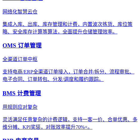
网络化智慧云仓
集成入库、出库、库存管理和计费，内置波次拣货、库位策
略、安全库存计算等算法，全面提升仓储管理效率。
OMS 订单管理
全渠道订单中枢
支持电商/ERP全渠道订单接入，订单合并/拆分、流程审批、
电子合同、订单转包、分发/调度和履约跟踪。
BMS 计费管理
用规则应对复杂
灵活满足任意复杂的计费逻辑，支持一客一价、合单优惠、多
维分摊、KPI奖惩，对账效率提升70%+。