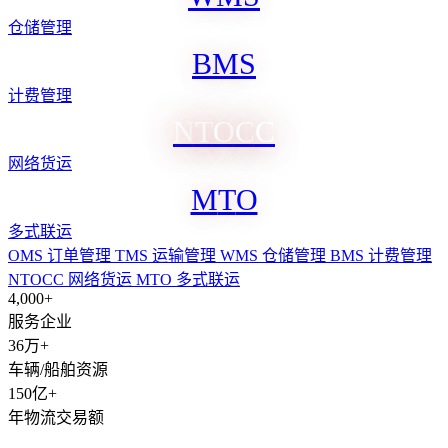
仓储管理
B
M
S
计费管理
N
T
O
C
C
网络货运
M
T
O
多式联运
OMS
订单管理
TMS
运输管理
WMS
仓储管理
BMS
计费管理
NTOCC
网络货运
MTO
多式联运
4,000+
服务企业
36万+
车辆/船舶资源
150亿+
年物流交易额