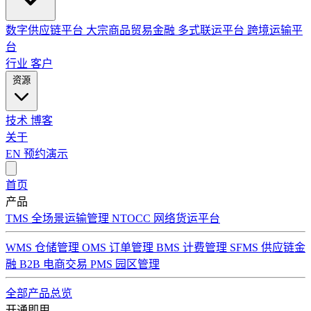
数字供应链平台
大宗商品贸易金融
多式联运平台
跨境运输平
台
行业
客户
资源
技术
博客
关于
EN
预约演示
首页
产品
TMS 全场景运输管理
NTOCC 网络货运平台
WMS 仓储管理
OMS 订单管理
BMS 计费管理
SFMS 供应链金
融
B2B 电商交易
PMS 园区管理
全部产品总览
开通即用