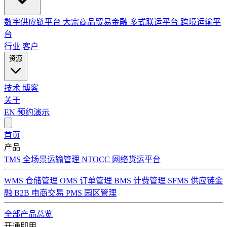
数字供应链平台
大宗商品贸易金融
多式联运平台
跨境运输平
台
行业
客户
资源
技术
博客
关于
EN
预约演示
首页
产品
TMS 全场景运输管理
NTOCC 网络货运平台
WMS 仓储管理
OMS 订单管理
BMS 计费管理
SFMS 供应链金
融
B2B 电商交易
PMS 园区管理
全部产品总览
开通即用