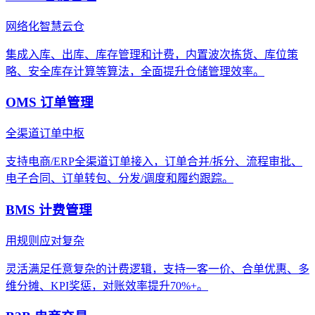
网络化智慧云仓
集成入库、出库、库存管理和计费，内置波次拣货、库位策
略、安全库存计算等算法，全面提升仓储管理效率。
OMS 订单管理
全渠道订单中枢
支持电商/ERP全渠道订单接入，订单合并/拆分、流程审批、
电子合同、订单转包、分发/调度和履约跟踪。
BMS 计费管理
用规则应对复杂
灵活满足任意复杂的计费逻辑，支持一客一价、合单优惠、多
维分摊、KPI奖惩，对账效率提升70%+。