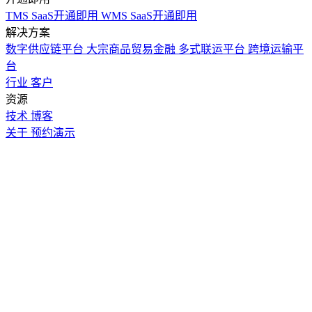
TMS SaaS开通即用
WMS SaaS开通即用
解决方案
数字供应链平台
大宗商品贸易金融
多式联运平台
跨境运输平
台
行业
客户
资源
技术
博客
关于
预约演示