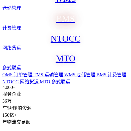
仓储管理
B
M
S
计费管理
N
T
O
C
C
网络货运
M
T
O
多式联运
OMS
订单管理
TMS
运输管理
WMS
仓储管理
BMS
计费管理
NTOCC
网络货运
MTO
多式联运
4,000+
服务企业
36万+
车辆/船舶资源
150亿+
年物流交易额