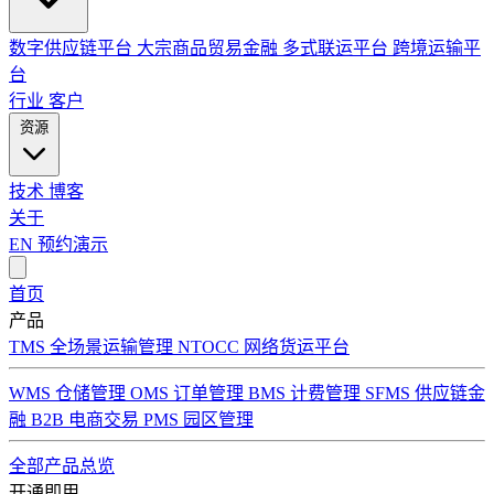
数字供应链平台
大宗商品贸易金融
多式联运平台
跨境运输平
台
行业
客户
资源
技术
博客
关于
EN
预约演示
首页
产品
TMS 全场景运输管理
NTOCC 网络货运平台
WMS 仓储管理
OMS 订单管理
BMS 计费管理
SFMS 供应链金
融
B2B 电商交易
PMS 园区管理
全部产品总览
开通即用