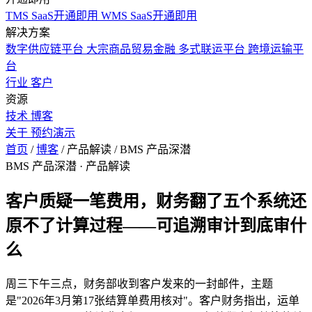
TMS SaaS开通即用
WMS SaaS开通即用
解决方案
数字供应链平台
大宗商品贸易金融
多式联运平台
跨境运输平
台
行业
客户
资源
技术
博客
关于
预约演示
首页
/
博客
/
产品解读
/
BMS 产品深潜
BMS 产品深潜
· 产品解读
客户质疑一笔费用，财务翻了五个系统还
原不了计算过程——可追溯审计到底审什
么
周三下午三点，财务部收到客户发来的一封邮件，主题
是"2026年3月第17张结算单费用核对"。客户财务指出，运单