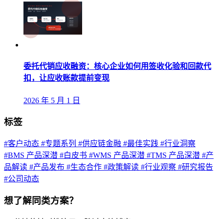
委托代销应收融资：核心企业如何用签收化验和回款代
扣，让应收账款提前变现
2026 年 5 月 1 日
标签
#客户动态
#专题系列
#供应链金融
#最佳实践
#行业洞察
#BMS 产品深潜
#白皮书
#WMS 产品深潜
#TMS 产品深潜
#产
品解读
#产品发布
#生态合作
#政策解读
#行业观察
#研究报告
#公司动态
想了解同类方案？