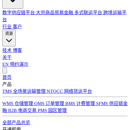
数字供应链平台
大宗商品贸易金融
多式联运平台
跨境运输平
台
行业
客户
资源
技术
博客
关于
EN
预约演示
首页
产品
TMS 全场景运输管理
NTOCC 网络货运平台
WMS 仓储管理
OMS 订单管理
BMS 计费管理
SFMS 供应链金
融
B2B 电商交易
PMS 园区管理
全部产品总览
开通即用