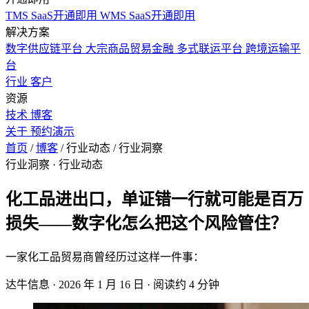
TMS SaaS开通即用
WMS SaaS开通即用
解决方案
数字供应链平台
大宗商品贸易金融
多式联运平台
跨境运输平
台
行业
客户
资源
技术
博客
关于
预约演示
首页
/
博客
/
行业动态
/
行业洞察
行业洞察
· 行业动态
化工品进出口，单证错一行就可能是百万
损失——数字化怎么把这个风险管住？
一家化工品贸易商曾经历过这样一件事：
达牛信息
·
2026 年 1 月 16 日
·
阅读约 4 分钟