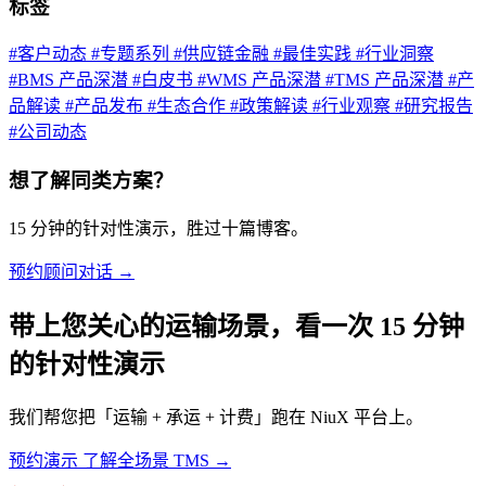
标签
#客户动态
#专题系列
#供应链金融
#最佳实践
#行业洞察
#BMS 产品深潜
#白皮书
#WMS 产品深潜
#TMS 产品深潜
#产
品解读
#产品发布
#生态合作
#政策解读
#行业观察
#研究报告
#公司动态
想了解同类方案？
15 分钟的针对性演示，胜过十篇博客。
预约顾问对话 →
带上您关心的运输场景，看一次 15 分钟
的针对性演示
我们帮您把「运输 + 承运 + 计费」跑在 NiuX 平台上。
预约演示
了解全场景 TMS →