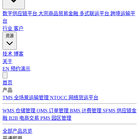
数字供应链平台
大宗商品贸易金融
多式联运平台
跨境运输平
台
行业
客户
资源
技术
博客
关于
EN
预约演示
首页
产品
TMS 全场景运输管理
NTOCC 网络货运平台
WMS 仓储管理
OMS 订单管理
BMS 计费管理
SFMS 供应链金
融
B2B 电商交易
PMS 园区管理
全部产品总览
开通即用