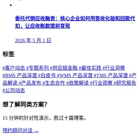
委托代销应收融资：核心企业如何用签收化验和回款代
扣，让应收账款提前变现
2026 年 5 月 1 日
标签
#客户动态
#专题系列
#供应链金融
#最佳实践
#行业洞察
#BMS 产品深潜
#白皮书
#WMS 产品深潜
#TMS 产品深潜
#产
品解读
#产品发布
#生态合作
#政策解读
#行业观察
#研究报告
#公司动态
想了解同类方案？
15 分钟的针对性演示，胜过十篇博客。
预约顾问对话 →