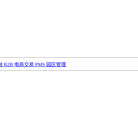
融
B2B 电商交易
PMS 园区管理