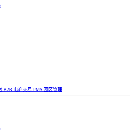
台
融
B2B 电商交易
PMS 园区管理
台