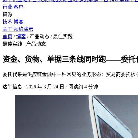
行业
客户
资源
技术
博客
关于
预约演示
首页
/
博客
/
产品动态
/
最佳实践
最佳实践
· 产品动态
资金、货物、单据三条线同时跑——委托
委托代采是供应链金融中一种常见的业务形态：贸易商委托核
达牛信息
·
2026 年 3 月 24 日
·
阅读约 4 分钟