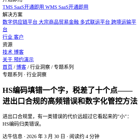
TMS SaaS开通即用
WMS SaaS开通即用
解决方案
数字供应链平台
大宗商品贸易金融
多式联运平台
跨境运输平
台
行业
客户
资源
技术
博客
关于
预约演示
首页
/
博客
/
行业洞察
/
专题系列
专题系列
· 行业洞察
HS编码填错一个字，税差了十个点——
进出口合规的高频错误和数字化管控方法
进出口合规里，有一类错误的代价远超过它看起来的"小"：
HS编码归类错误。
达牛信息
·
2026 年 3 月 30 日
·
阅读约 4 分钟