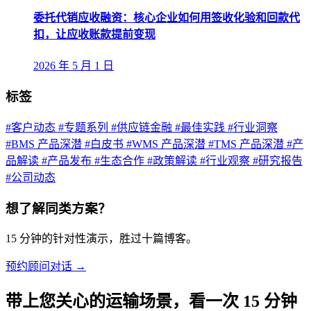
委托代销应收融资：核心企业如何用签收化验和回款代
扣，让应收账款提前变现
2026 年 5 月 1 日
标签
#客户动态
#专题系列
#供应链金融
#最佳实践
#行业洞察
#BMS 产品深潜
#白皮书
#WMS 产品深潜
#TMS 产品深潜
#产
品解读
#产品发布
#生态合作
#政策解读
#行业观察
#研究报告
#公司动态
想了解同类方案？
15 分钟的针对性演示，胜过十篇博客。
预约顾问对话 →
带上您关心的运输场景，看一次 15 分钟