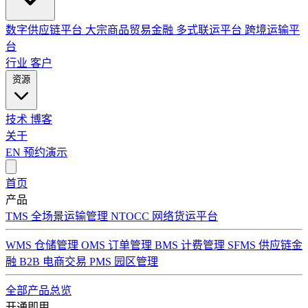
数字供应链平台
大宗商品贸易金融
多式联运平台
跨境运输平
台
行业
客户
资源
技术
博客
关于
EN
预约演示
首页
产品
TMS 全场景运输管理
NTOCC 网络货运平台
WMS 仓储管理
OMS 订单管理
BMS 计费管理
SFMS 供应链金
融
B2B 电商交易
PMS 园区管理
全部产品总览
开通即用