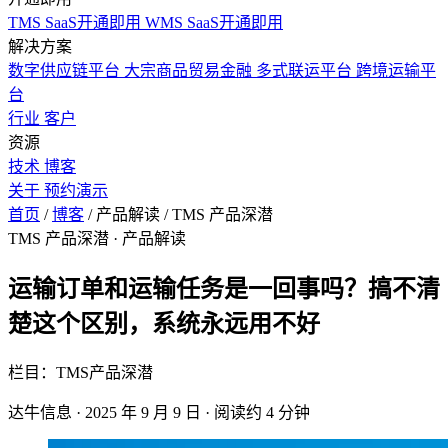
TMS SaaS开通即用
WMS SaaS开通即用
解决方案
数字供应链平台
大宗商品贸易金融
多式联运平台
跨境运输平
台
行业
客户
资源
技术
博客
关于
预约演示
首页
/
博客
/
产品解读
/
TMS 产品深潜
TMS 产品深潜
· 产品解读
运输订单和运输任务是一回事吗？搞不清
楚这个区别，系统永远用不好
栏目：TMS产品深潜
达牛信息
·
2025 年 9 月 9 日
·
阅读约 4 分钟