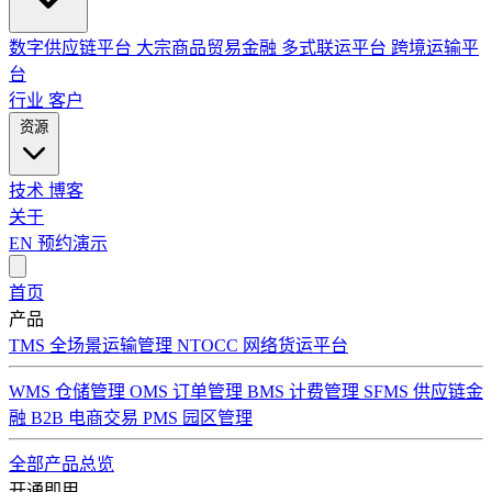
数字供应链平台
大宗商品贸易金融
多式联运平台
跨境运输平
台
行业
客户
资源
技术
博客
关于
EN
预约演示
首页
产品
TMS 全场景运输管理
NTOCC 网络货运平台
WMS 仓储管理
OMS 订单管理
BMS 计费管理
SFMS 供应链金
融
B2B 电商交易
PMS 园区管理
全部产品总览
开通即用