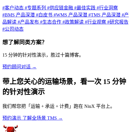
#客户动态
#专题系列
#供应链金融
#最佳实践
#行业洞察
#BMS 产品深潜
#白皮书
#WMS 产品深潜
#TMS 产品深潜
#产
品解读
#产品发布
#生态合作
#政策解读
#行业观察
#研究报告
#公司动态
想了解同类方案？
15 分钟的针对性演示，胜过十篇博客。
预约顾问对话 →
带上您关心的运输场景，看一次 15 分钟
的针对性演示
我们帮您把「运输 + 承运 + 计费」跑在 NiuX 平台上。
预约演示
了解全场景 TMS →