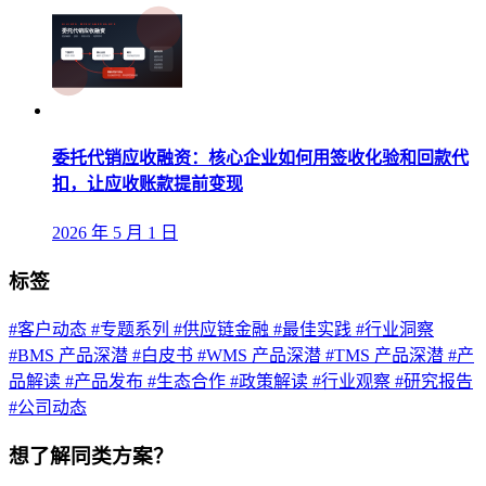
委托代销应收融资：核心企业如何用签收化验和回款代
扣，让应收账款提前变现
2026 年 5 月 1 日
标签
#客户动态
#专题系列
#供应链金融
#最佳实践
#行业洞察
#BMS 产品深潜
#白皮书
#WMS 产品深潜
#TMS 产品深潜
#产
品解读
#产品发布
#生态合作
#政策解读
#行业观察
#研究报告
#公司动态
想了解同类方案？