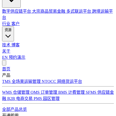
数字供应链平台
大宗商品贸易金融
多式联运平台
跨境运输平
台
行业
客户
资源
技术
博客
关于
EN
预约演示
首页
产品
TMS 全场景运输管理
NTOCC 网络货运平台
WMS 仓储管理
OMS 订单管理
BMS 计费管理
SFMS 供应链金
融
B2B 电商交易
PMS 园区管理
全部产品总览
开通即用