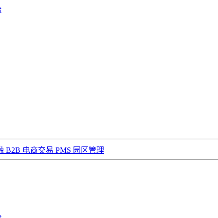
台
融
B2B 电商交易
PMS 园区管理
台