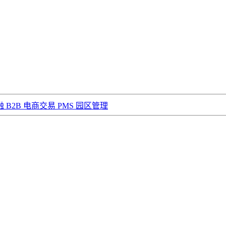
融
B2B 电商交易
PMS 园区管理